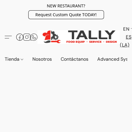
NEW RESTAURANT?
Request Custom Quote TODAY!
EN
ES
(LA)
Tienda
Nosotros
Contáctanos
Advanced Syst