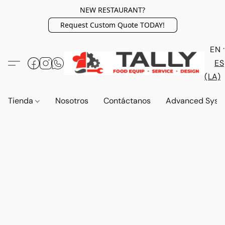
NEW RESTAURANT?
Request Custom Quote TODAY!
EN
ES
(LA)
Tienda
Nosotros
Contáctanos
Advanced Syst