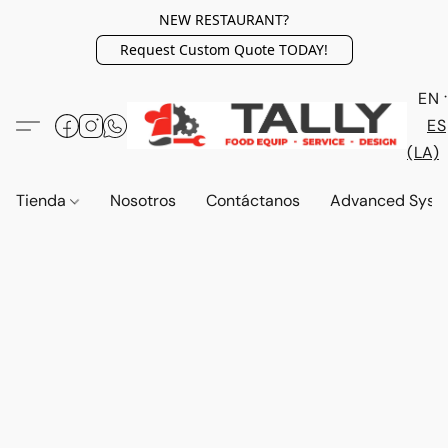
NEW RESTAURANT?
Request Custom Quote TODAY!
EN
ES
(LA)
Tienda
Nosotros
Contáctanos
Advanced Syst