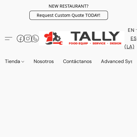
NEW RESTAURANT?
Request Custom Quote TODAY!
EN
ES
(LA)
Tienda
Nosotros
Contáctanos
Advanced Syst