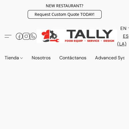
NEW RESTAURANT?
Request Custom Quote TODAY!
EN
ES
(LA)
Tienda
Nosotros
Contáctanos
Advanced Syst