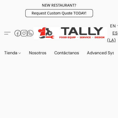
NEW RESTAURANT?
Request Custom Quote TODAY!
EN
ES
(LA)
Tienda
Nosotros
Contáctanos
Advanced Syst