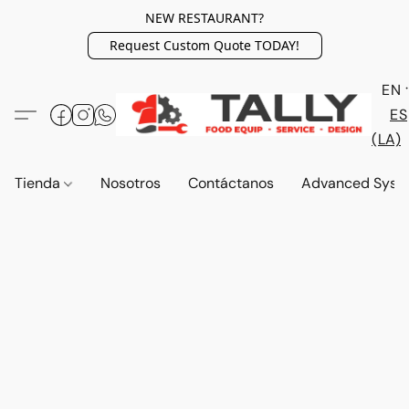
NEW RESTAURANT?
Request Custom Quote TODAY!
EN
ES
(LA)
Tienda
Nosotros
Contáctanos
Advanced Syst