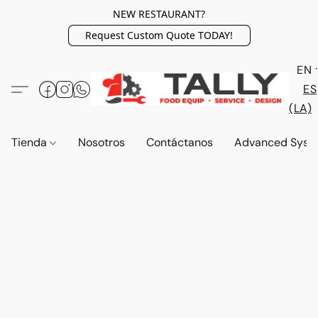
NEW RESTAURANT?
Request Custom Quote TODAY!
EN
ES
(LA)
Tienda
Nosotros
Contáctanos
Advanced Syst