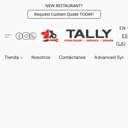
NEW RESTAURANT?
Request Custom Quote TODAY!
EN
ES
(LA)
Tienda
Nosotros
Contáctanos
Advanced Syst