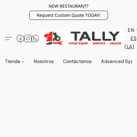
NEW RESTAURANT?
Request Custom Quote TODAY!
EN
ES
(LA)
Tienda
Nosotros
Contáctanos
Advanced Syst