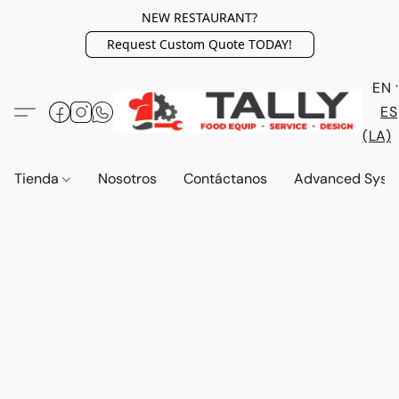
NEW RESTAURANT?
Request Custom Quote TODAY!
EN
ES
(LA)
Tienda
Nosotros
Contáctanos
Advanced Syst