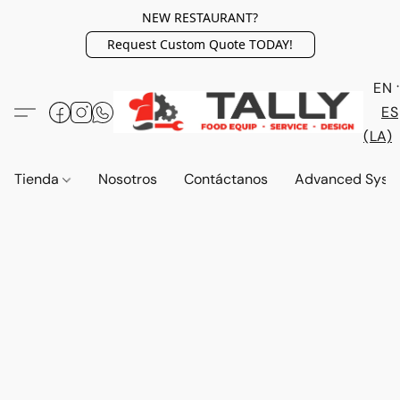
NEW RESTAURANT?
Request Custom Quote TODAY!
EN
ES
(LA)
Tienda
Nosotros
Contáctanos
Advanced Syst