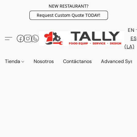
NEW RESTAURANT?
Request Custom Quote TODAY!
EN
ES
(LA)
Tienda
Nosotros
Contáctanos
Advanced Syst