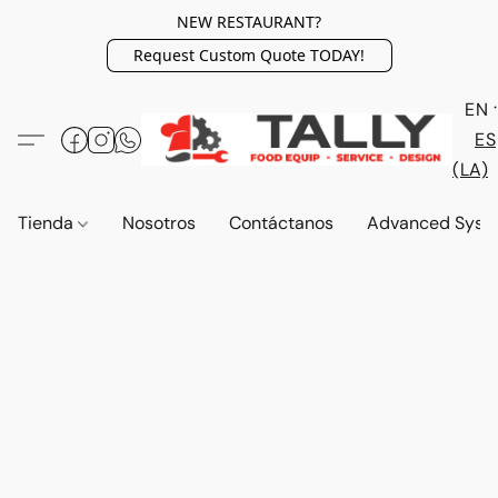
NEW RESTAURANT?
Request Custom Quote TODAY!
EN
ES
(LA)
Tienda
Nosotros
Contáctanos
Advanced Syst