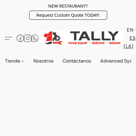
NEW RESTAURANT?
Request Custom Quote TODAY!
EN
ES
(LA)
Tienda
Nosotros
Contáctanos
Advanced Syst