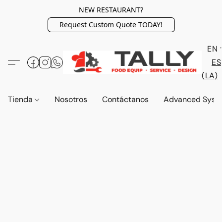
NEW RESTAURANT?
Request Custom Quote TODAY!
EN
ES
(LA)
Tienda
Nosotros
Contáctanos
Advanced Syst