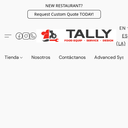
NEW RESTAURANT?
Request Custom Quote TODAY!
EN
ES
(LA)
Tienda
Nosotros
Contáctanos
Advanced Syst