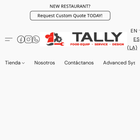
NEW RESTAURANT?
Request Custom Quote TODAY!
EN
ES
(LA)
Tienda
Nosotros
Contáctanos
Advanced Syst