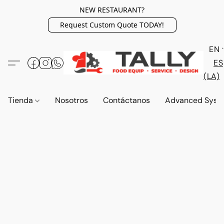
NEW RESTAURANT?
Request Custom Quote TODAY!
EN
ES
(LA)
Tienda
Nosotros
Contáctanos
Advanced Syst